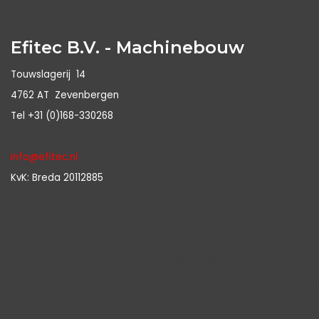
Efitec B.V. - Machinebouw
Touwslagerij 14
4762 AT Zevenbergen
Tel +31 (0)168-330268
info@efitec.nl
KvK: Breda 20112885
Notice
: Undefined property: stdClass::$class in
/home/dblbefit/domains/efitec.nl/public_html/template
on line
26