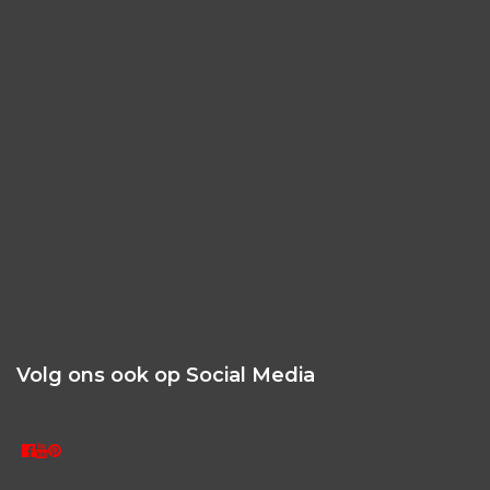
Notice
: Undefined property: stdClass::$class in
/home/dblbefit/domains/efitec.nl/public_html/template
on line
26
Notice
: Undefined property: stdClass::$class in
/home/dblbefit/domains/efitec.nl/public_html/template
on line
26
Notice
: Undefined property: stdClass::$class in
/home/dblbefit/domains/efitec.nl/public_html/template
on line
26
Volg ons ook op Social Media