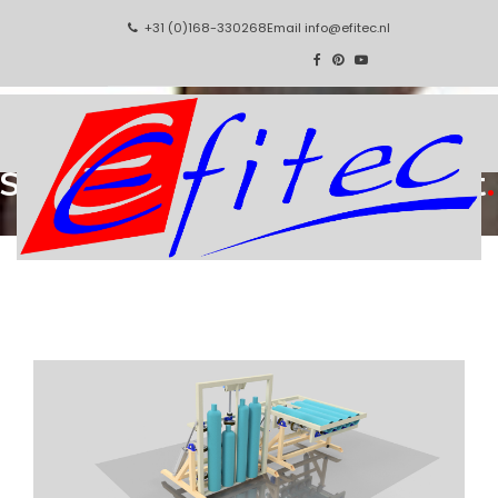
+31 (0)168-330268
Email
info@efitec.nl
Special Handling Equipment
.