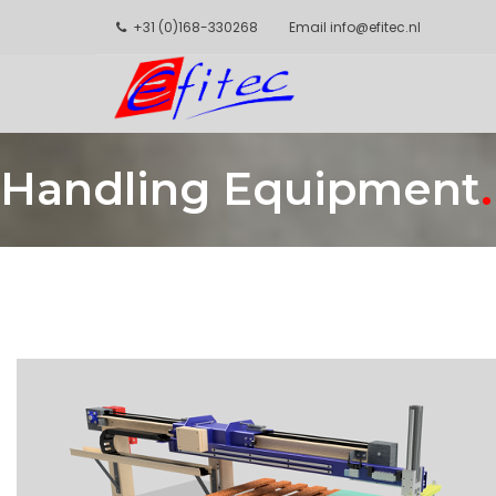
+31 (0)168-330268
Email
info@efitec.nl
Handling Equipment
.