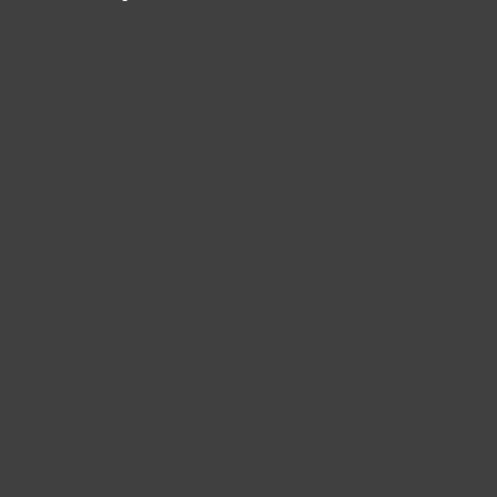
es/shaper_floox/sppagebuilder/addons/social_media/sit
es/shaper_floox/sppagebuilder/addons/social_media/sit
es/shaper_floox/sppagebuilder/addons/social_media/sit
es/shaper_floox/sppagebuilder/addons/social_media/sit